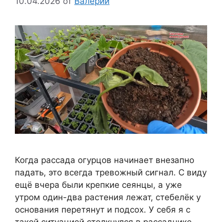
10.04.2026
от
Валерий
Когда рассада огурцов начинает внезапно
падать, это всегда тревожный сигнал. С виду
ещё вчера были крепкие сеянцы, а уже
утром один-два растения лежат, стебелёк у
основания перетянут и подсох. У себя я с
такой ситуацией столкнулся в рассаднике