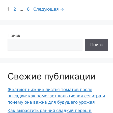
Страница
Страница
Страница
1
2
…
8
Следующая
→
Поиск
Поиск
Свежие публикации
Желтеют нижние листья томатов после
высадки: как помогает кальциевая селитра и
почему она важна для будущего урожая
Как вырастить ранний сладкий перец в