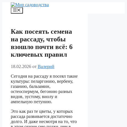
Перейти
к
Меню
содержимому
Как посеять семена
на рассаду, чтобы
взошло почти всё: 6
ключевых правил
18.02.2026
от
Валерий
Сегодня на рассаду я посеял такие
культуры: пеларгонию, вербену,
газанию, бальзамин,
остеоспермум, бегонию разных
видов, эустому, виолу и
ампельную петунию.
Это как раз те цветы, у которых
рассада развивается достаточно
долго. И даже несмотря на то, что
в этом сезоне сею позже, чем в