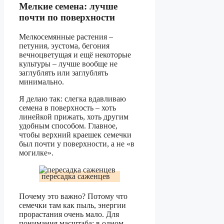
Мелкие семена: лучше
почти по поверхности
Мелкосемянные растения –
петуния, эустома, бегония
вечноцветущая и ещё некоторые
культуры – лучше вообще не
заглублять или заглублять
минимально.
Я делаю так: слегка вдавливаю
семена в поверхность – хоть
линейкой прижать, хоть другим
удобным способом. Главное,
чтобы верхний краешек семечки
был почти у поверхности, а не «в
могилке».
пересадка саженцев
Почему это важно? Потому что
семечки там как пыль, энергии
прорастания очень мало. Для
понимания масштаба: в одном