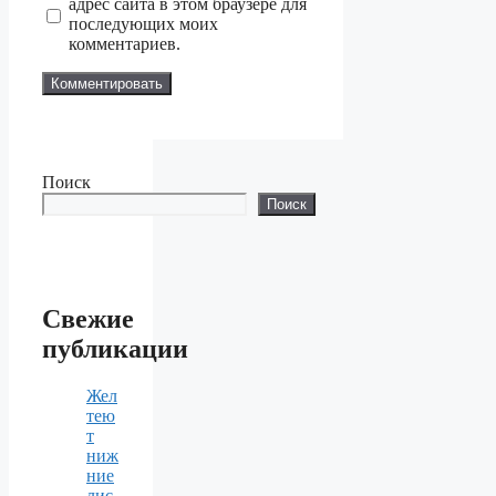
адрес сайта в этом браузере для
последующих моих
комментариев.
Поиск
Поиск
Свежие
публикации
Жел
тею
т
ниж
ние
лис