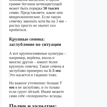
грамме бегонии вечноцветущей
может быть порядка
50 тысяч
семян. Представляете, какие они
микроскопические. Если такую
семечку закопать хотя бы на 3 мм –
ростку просто не хватит сил
пробиться.
Крупные семена:
заглубление по ситуации
А вот крупносемянные культуры –
например, вербена, виола и
многие другие – имеют более
крупную семечку. Такие семена я
заглубляю примерно на
3–5 мм
.
Это касается и гацании тоже.
Но важное уточнение: больше
7
мм
я не заглубляю, и то только
если грунт лёгкий. Иначе можете
сами себе «похоронить» всходы.
Полив и укрытие: